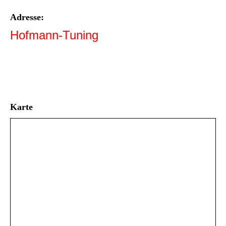
Adresse:
Hofmann-Tuning
Dominic Hofmann
Waldstr. 3
96158 Reundorf
Karte